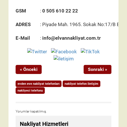
GSM
:
0 505 610 22 22
ADRES
: Piyade Mah. 1965. Sokak No:17/B Eti
E-Mail
:
info@elvannakliyat.com.tr
« Önceki
Sonraki »
evden eve nakliyat telefonları
nakliyat telefon iletişim
nakliyeci telefonu
Yorumlar kapatılmış.
Nakliyat Hizmetleri