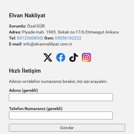
Elvan Nakliyat
Sorumlu:
Özal GÜR
Adres:
Piyade mah. 1965. Sokak no:17/b Etimesgut Ankara
Tel:
03122608542
Gsm:
05056102222
E-mail:
info@elvannakliyat.com.tr
Hızlı İletişim
Adınızı ve telefon numaranızı bırakın, biz sizi arayalım.
Adınız (gerekli)
Telefon Numaranız (gerekli)