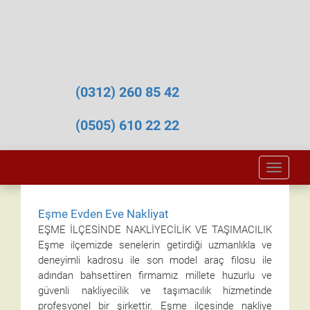
(0312) 260 85 42
(0505) 610 22 22
Toggle
naviga
Eşme Evden Eve Nakliyat
EŞME İLÇESİNDE NAKLİYECİLİK VE TAŞIMACILIK
Eşme ilçemizde senelerin getirdiği uzmanlıkla ve
deneyimli kadrosu ile son model araç filosu ile
adından bahsettiren firmamız millete huzurlu ve
güvenli nakliyecilik ve taşımacılık hizmetinde
profesyonel bir şirkettir. Eşme ilçesinde nakliye