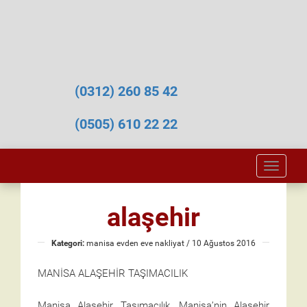
(0312) 260 85 42
(0505) 610 22 22
Toggle
naviga
alaşehir
Kategori:
manisa evden eve nakliyat
/ 10 Ağustos 2016
MANİSA ALAŞEHİR TAŞIMACILIK
Manisa Alaşehir Taşımacılık, Manisa’nin Alaşehir