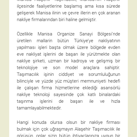
ilçesinde faaliyetlerine başlamış ama kısa sürede
gelişerek Manisa ilinin ve çevre illerin en çok aranan
nakliye firmalarından biri haline gelmiştir.
Özellikle Manisa Organize Sanayi Bölgesi’nde
üretilen mallarin bütün Türkiye’ye nakliyatının
yapılması işleri başta olmak üzere bölgede evden
eve nakliyat işlerini de başarı ile yürütmekte olan
nakliye şirketi, uzman bir kadroya ve gelişmiş bir
teknolojiye ve son model araçlara sahiptir.
Taşımacılık işinin ciddiyet ve sorumluluğunun
bilinciyle ve yüzde yüz müşteri memnuniyeti hedefi
ile çalışan firma hizmetlerine eklediği asansörlü
nakliye teknoloji sayesinde çok katlı binalardaki
taşınma işlerini de başarı ile ve hızla
tamamlayabilmektedir.
Hangi konuda olursa olsun bir nakliye firması
bulmak için çok uğraşmayın Alaşehir Taşımacılık ile
görüşün, onlar sizin bütün ihtiyaçlarınıza uygun bir