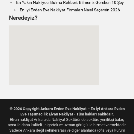
En Yakın Nakliyeci Bulma Rehberi: Bilmeniz Gereken 10 Şey
En İyi Evden Eve Nakliyat Firmaları Nasıl Seçersin 2026
Neredeyiz?
© 2026 Copyright Ankara Evden Eve Nakliyat – En İyi Ankara Evden
Eve Taşımacılık Elvan Nakliyat - Tüm hakları saklıdaır.
Elvan nakliyat Ankara'da Nakliyat Sektöründe sektöre yenilikçi bakış
açısı ile daha kaliteli , sigortalı ve uzman görüşü ile hizmet vermektedir.
Sadece Ankara değil şehirlerarası ve diğer alanlarda (ofis veya kurum