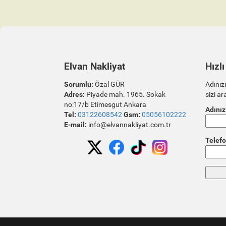
Elvan Nakliyat
Hızlı
Sorumlu:
Özal GÜR
Adınızı
Adres:
Piyade mah. 1965. Sokak
sizi ar
no:17/b Etimesgut Ankara
Adınız
Tel:
03122608542
Gsm:
05056102222
E-mail:
info@elvannakliyat.com.tr
Telefo