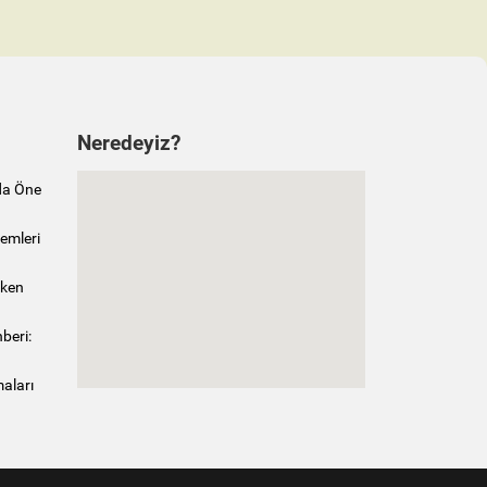
Neredeyiz?
da Öne
emleri
rken
beri:
maları