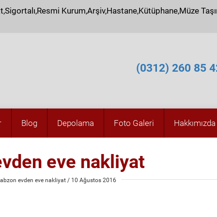
at,Sigortalı,Resmi Kurum,Arşiv,Hastane,Kütüphane,Müze Taş
(0312) 260 85 4
r
Blog
Depolama
Foto Galeri
Hakkımızda
evden eve nakliyat
rabzon evden eve nakliyat
/ 10 Ağustos 2016