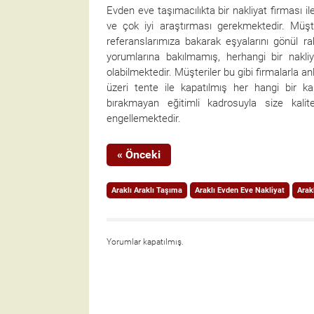
Evden eve taşımacılıkta bir nakliyat firması 
ve çok iyi araştırması gerekmektedir. Müşteri
referanslarımıza bakarak eşyalarını gönül rah
yorumlarına bakılmamış, herhangi bir nakli
olabilmektedir. Müşteriler bu gibi firmalarla 
üzeri tente ile kapatılmış her hangi bir kamy
bırakmayan eğitimli kadrosuyla size kalit
engellemektedir.
« Önceki
Araklı Araklı Taşıma
Araklı Evden Eve Nakliyat
Arak
Yorumlar kapatılmış.