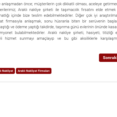
ile anlaşmadan önce; müşterilerin çok dikkatli olması, aceleye getirm
lerimiz; Araklı nakliye şirketi ile taşımacılık fırsatını elde etmek 
atlığı içinde bize teslim edebilmektedirler. Diğer çok iyi araştırılm
yat firmasıyla anlaşmak, sonu hüsranla biten bir serüvenin başla
anlaştığı ve ödeme yaptığı takdirde, taşınma günü evlerinin önünde kasa
onet bulabilmektedirler. Araklı nakliye şirketi, hasiyeti, titizliği 
eli hizmet sunmayı amaçlayıp ve bu gibi aksiliklerle karşılaşma
Sonraki
lı Nakliyat
Araklı Nakliyat Firmaları