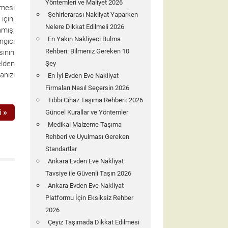
Yöntemleri ve Maliyet 2026
emesi
Şehirlerarası Nakliyat Yaparken
için,
Nelere Dikkat Edilmeli 2026
amış;
En Yakın Nakliyeci Bulma
ngıcı
Rehberi: Bilmeniz Gereken 10
sının
elden
Şey
nızı
En İyi Evden Eve Nakliyat
Firmaları Nasıl Seçersin 2026
Tıbbi Cihaz Taşıma Rehberi: 2026
 »
Güncel Kurallar ve Yöntemler
Medikal Malzeme Taşıma
Rehberi ve Uyulması Gereken
Standartlar
Ankara Evden Eve Nakliyat
Tavsiye ile Güvenli Taşın 2026
Ankara Evden Eve Nakliyat
Platformu İçin Eksiksiz Rehber
2026
Çeyiz Taşımada Dikkat Edilmesi