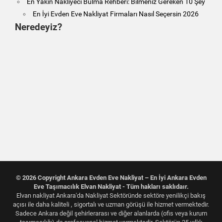
En Yakın Nakliyeci Bulma Rehberi: Bilmeniz Gereken 10 Şey
En İyi Evden Eve Nakliyat Firmaları Nasıl Seçersin 2026
Neredeyiz?
© 2026 Copyright Ankara Evden Eve Nakliyat – En İyi Ankara Evden
Eve Taşımacılık Elvan Nakliyat - Tüm hakları saklıdaır.
Elvan nakliyat Ankara'da Nakliyat Sektöründe sektöre yenilikçi bakış
açısı ile daha kaliteli , sigortalı ve uzman görüşü ile hizmet vermektedir.
Sadece Ankara değil şehirlerarası ve diğer alanlarda (ofis veya kurum