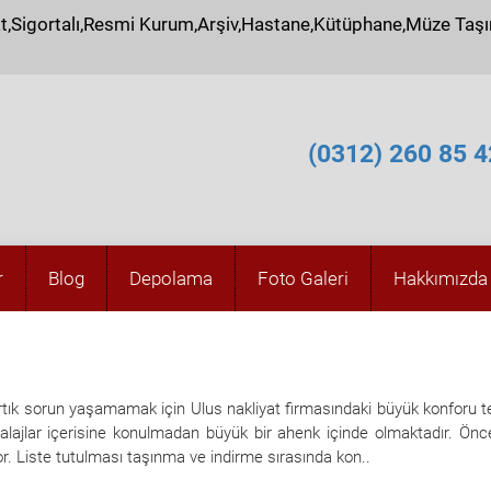
at,Sigortalı,Resmi Kurum,Arşiv,Hastane,Kütüphane,Müze Taş
(0312) 260 85 4
r
Blog
Depolama
Foto Galeri
Hakkımızda
ık sorun yaşamamak için Ulus nakliyat firmasındaki büyük konforu t
mbalajlar içerisine konulmadan büyük bir ahenk içinde olmaktadır. Önce
yor. Liste tutulması taşınma ve indirme sırasında kon..