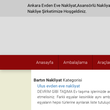
Ankara Evden Eve Nakliyat,Asansörlü Nakliy
Nakliye Şirketimize Hoşgeldiniz.
Anasayfa
Ambalajlama
Araçla
Bartın Nakliyat
Kategorisi
Ulus evden eve nakliyat
DEVRİM GİBİ TAŞIMA Ev taşıma işlerinizde art
etmelisiniz. Farklı eşyalar kesinlikle aynı a
eşyaların hepsi türlerine ayrılarak liste tutulu