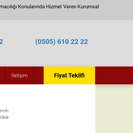
ımacılığı Konularında Hizmet Veren Kurumsal
2
(0505) 610 22 22
Fiyat Teklifi
İletişim
ercih
likle