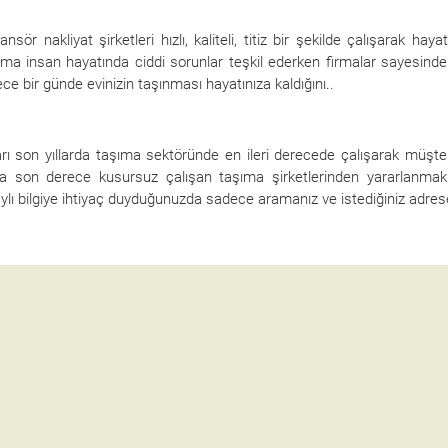
kliyat şirketleri hızlı, kaliteli, titiz bir şekilde çalışarak hayat
 daima insan hayatında ciddi sorunlar teşkil ederken firmalar sayesind
ce bir günde evinizin taşınması hayatınıza kaldığını..
son yıllarda taşıma sektöründe en ileri derecede çalışarak müşter
a son derece kusursuz çalışan taşıma şirketlerinden yararlanmak
ylı bilgiye ihtiyaç duyduğunuzda sadece aramanız ve istediğiniz adres