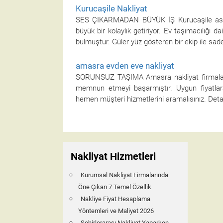
Kurucaşile Nakliyat
SES ÇIKARMADAN BÜYÜK İŞ Kurucaşile asansör na
büyük bir kolaylık getiriyor. Ev taşımacılığı
bulmuştur. Güler yüz gösteren bir ekip ile sade
amasra evden eve nakliyat
SORUNSUZ TAŞIMA Amasra nakliyat firmaları 
memnun etmeyi başarmıştır. Uygun fiyatlar
hemen müşteri hizmetlerini aramalısınız. Deta
Nakliyat Hizmetleri
Kurumsal Nakliyat Firmalarında
Öne Çıkan 7 Temel Özellik
Nakliye Fiyat Hesaplama
Yöntemleri ve Maliyet 2026
Şehirlerarası Nakliyat Yaparken