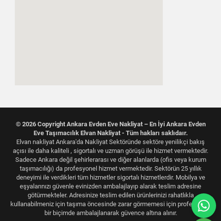
© 2026 Copyright Ankara Evden Eve Nakliyat – En İyi Ankara Evden
Eve Taşımacılık Elvan Nakliyat - Tüm hakları saklıdaır.
Elvan nakliyat Ankara'da Nakliyat Sektöründe sektöre yenilikçi bakış
açısı ile daha kaliteli , sigortalı ve uzman görüşü ile hizmet vermektedir.
Sadece Ankara değil şehirlerarası ve diğer alanlarda (ofis veya kurum
taşımacılığı) da profesyonel hizmet vermektedir. Sektörün 25 yıllık
deneyimi ile verdikleri tüm hizmetler sigortalı hizmetlerdir. Mobilya ve
eşyalarınızı güvenle evinizden ambalajlayıp alarak teslim adresine
götürmekteler. Adresinize teslim edilen ürünlerinizi rahatlıkla
kullanabilmeniz için taşıma öncesinde zarar görmemesi için profesyonel
bir biçimde ambalajlanarak güvence altına alınır.