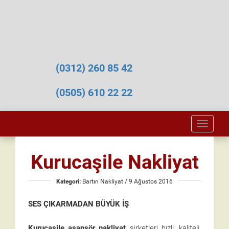
(0312) 260 85 42
(0505) 610 22 22
Toggle
naviga
Kurucaşile Nakliyat
Kategori:
Bartın Nakliyat
/ 9 Ağustos 2016
SES ÇIKARMADAN BÜYÜK İŞ
Kurucaşile asansör nakliyat
şirketleri hızlı, kaliteli,