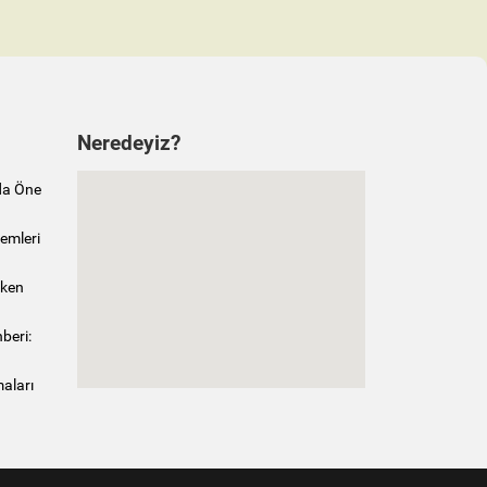
Neredeyiz?
da Öne
emleri
rken
beri:
maları