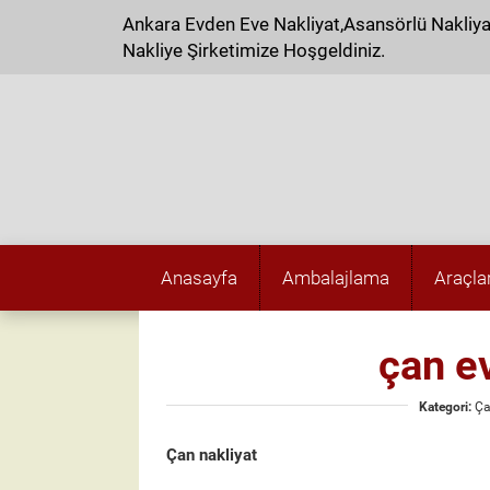
Ankara Evden Eve Nakliyat,Asansörlü Nakliy
Nakliye Şirketimize Hoşgeldiniz.
Anasayfa
Ambalajlama
Araçla
çan e
Kategori:
Ça
Çan nakliyat