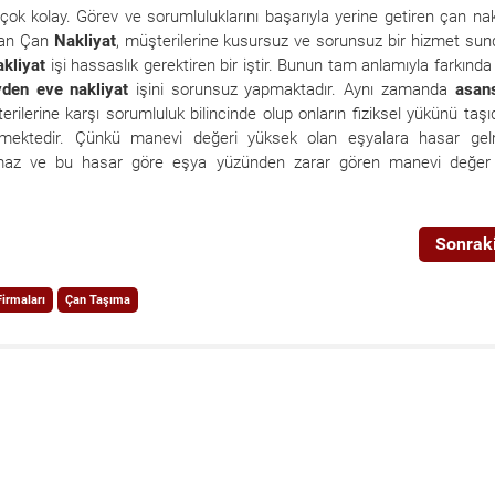
ok kolay. Görev ve sorumluluklarını başarıyla yerine getiren çan nak
apan Çan
Nakliyat
, müşterilerine kusursuz ve sorunsuz bir hizmet su
kliyat
işi hassaslık gerektiren bir iştir. Bunun tam anlamıyla farkında
vden
eve
nakliyat
işini sorunsuz yapmaktadır. Aynı zamanda
asans
erilerine karşı sorumluluk bilincinde olup onların fiziksel yükünü taşıd
bilmektedir. Çünkü manevi değeri yüksek olan eşyalara hasar gel
az ve bu hasar göre eşya yüzünden zarar gören manevi değer 
Sonraki
Firmaları
Çan Taşıma