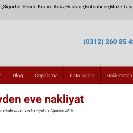
at,Sigortalı,Resmi Kurum,Arşiv,Hastane,Kütüphane,Müze Taş
(0312) 260 85 4
r
Blog
Depolama
Foto Galeri
Hakkımızda
vden eve nakliyat
nakkale Evden Eve Nakliyat
/ 9 Ağustos 2016