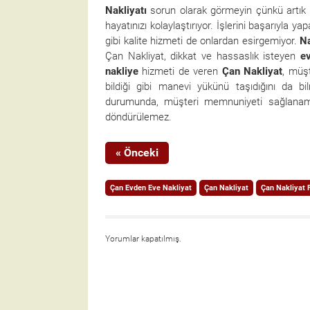
Nakliyatı
sorun olarak görmeyin çünkü artık ç
hayatınızı kolaylaştırıyor. İşlerini başarıyla y
gibi kalite hizmeti de onlardan esirgemiyor.
Na
Çan Nakliyat, dikkat ve hassaslık isteyen
e
nakliye
hizmeti de veren
Çan
Nakliyat
, müşt
bildiği gibi manevi yükünü taşıdığını da 
durumunda, müşteri memnuniyeti sağlanam
döndürülemez.
« Önceki
Çan Evden Eve Nakliyat
Çan Nakliyat
Çan Nakliyat 
Yorumlar kapatılmış.