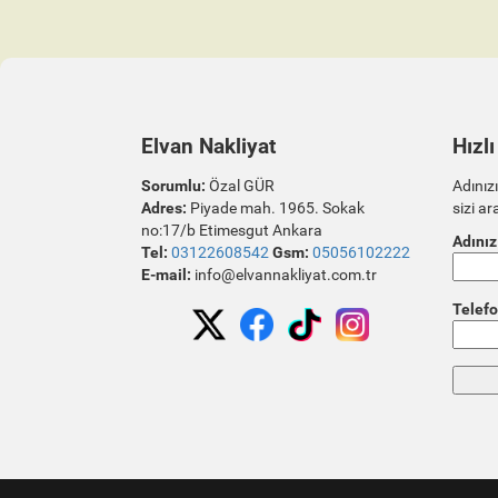
Elvan Nakliyat
Hızlı
Sorumlu:
Özal GÜR
Adınızı
Adres:
Piyade mah. 1965. Sokak
sizi ar
no:17/b Etimesgut Ankara
Adınız
Tel:
03122608542
Gsm:
05056102222
E-mail:
info@elvannakliyat.com.tr
Telefo