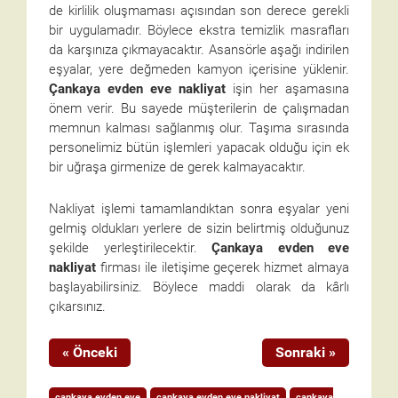
de kirlilik oluşmaması açısından son derece gerekli
bir uygulamadır. Böylece ekstra temizlik masrafları
da karşınıza çıkmayacaktır. Asansörle aşağı indirilen
eşyalar, yere değmeden kamyon içerisine yüklenir.
Çankaya evden eve nakliyat
işin her aşamasına
önem verir. Bu sayede müşterilerin de çalışmadan
memnun kalması sağlanmış olur. Taşıma sırasında
personelimiz bütün işlemleri yapacak olduğu için ek
bir uğraşa girmenize de gerek kalmayacaktır.
Nakliyat işlemi tamamlandıktan sonra eşyalar yeni
gelmiş oldukları yerlere de sizin belirtmiş olduğunuz
şekilde yerleştirilecektir.
Çankaya evden eve
nakliyat
firması ile iletişime geçerek hizmet almaya
başlayabilirsiniz. Böylece maddi olarak da kârlı
çıkarsınız.
« Önceki
Sonraki »
çankaya evden eve
çankaya evden eve nakliyat
çankaya