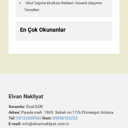
Okul Taşıma Eksiksiz Rehberi: Güvenli Ulaşımın
Temelleri
En Çok Okunanlar
Elvan Nakliyat
Sorumlu:
Özal GÜR
Adres:
Piyade mah. 1965. Sokak no:17/b Etimesgut Ankara
Tel:
03122608542
Gsm:
05056102222
E-mail:
info@elvannakliyat.com.tr