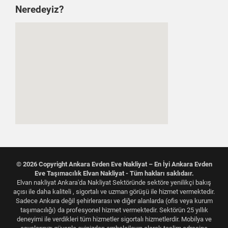
Neredeyiz?
© 2026 Copyright Ankara Evden Eve Nakliyat – En İyi Ankara Evden
Eve Taşımacılık Elvan Nakliyat - Tüm hakları saklıdaır.
Elvan nakliyat Ankara'da Nakliyat Sektöründe sektöre yenilikçi bakış
açısı ile daha kaliteli , sigortalı ve uzman görüşü ile hizmet vermektedir.
Sadece Ankara değil şehirlerarası ve diğer alanlarda (ofis veya kurum
taşımacılığı) da profesyonel hizmet vermektedir. Sektörün 25 yıllık
deneyimi ile verdikleri tüm hizmetler sigortalı hizmetlerdir. Mobilya ve