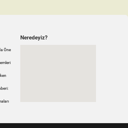
Neredeyiz?
da Öne
emleri
rken
beri:
maları