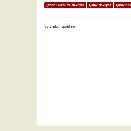
Çatak Evden Eve Nakliyat
Çatak Nakliyat
Çatak Nakl
Yorumlar kapatılmış.