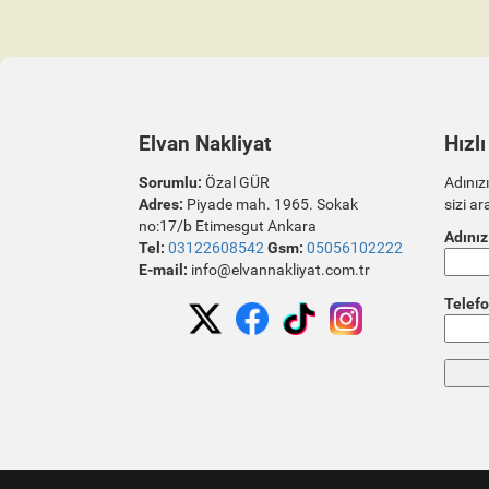
Elvan Nakliyat
Hızlı
Sorumlu:
Özal GÜR
Adınızı
Adres:
Piyade mah. 1965. Sokak
sizi ar
no:17/b Etimesgut Ankara
Adınız
Tel:
03122608542
Gsm:
05056102222
E-mail:
info@elvannakliyat.com.tr
Telefo