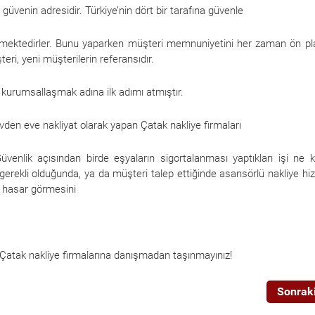
üvenin adresidir. Türkiye’nin dört bir tarafına güvenle
vermektedirler. Bunu yaparken müşteri memnuniyetini her zaman ön p
i, yeni müşterilerin referansıdır.
 kurumsallaşmak adına ilk adımı atmıştır.
evden eve nakliyat olarak yapan Çatak nakliye firmaları
venlik açısından birde eşyaların sigortalanması yaptıkları işi ne 
 gerekli olduğunda, ya da müşteri talep ettiğinde asansörlü nakliye hi
n hasar görmesini
 Çatak nakliye firmalarına danışmadan taşınmayınız!
Sonraki