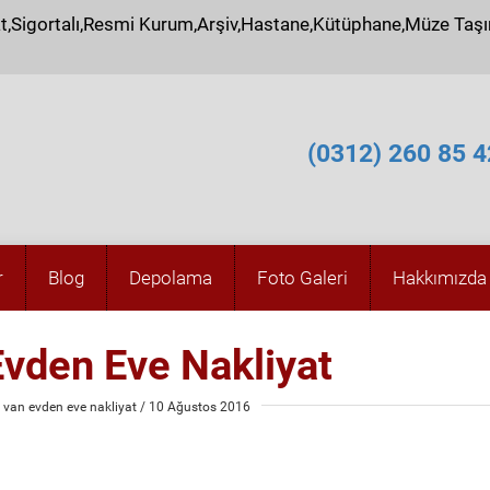
at,Sigortalı,Resmi Kurum,Arşiv,Hastane,Kütüphane,Müze Taş
(0312) 260 85 4
r
Blog
Depolama
Foto Galeri
Hakkımızda
Evden Eve Nakliyat
van evden eve nakliyat
/ 10 Ağustos 2016