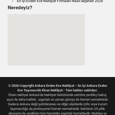
En İyi Evden Eve Nakliyat Firmaları Nasıl Seçersin 2026
Neredeyiz?
© 2026 Copyright Ankara Evden Eve Nakliyat – En İyi Ankara Evden
Eve Taşımacılık Elvan Nakliyat - Tüm hakları saklıdaır.
Elvan nakliyat Ankara'da Nakliyat Sektöründe sektöre yenilikçi bakış
açısı ile daha kaliteli , sigortalı ve uzman görüşü ile hizmet vermektedir.
Sadece Ankara değil şehirlerarası ve diğer alanlarda (ofis veya kurum
taşımacılığı) da profesyonel hizmet vermektedir. Sektörün 25 yıllık
deneyimi ile verdikleri tüm hizmetler sigortalı hizmetlerdir. Mobilya ve