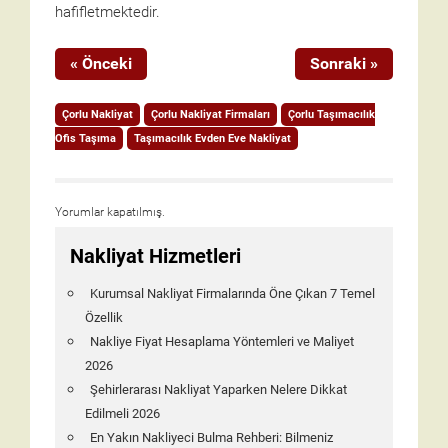
hafifletmektedir.
« Önceki
Sonraki »
Çorlu Nakliyat
Çorlu Nakliyat Firmaları
Çorlu Taşımacılık
Ofis Taşıma
Taşımacılık Evden Eve Nakliyat
Yorumlar kapatılmış.
Nakliyat Hizmetleri
Kurumsal Nakliyat Firmalarında Öne Çıkan 7 Temel
Özellik
Nakliye Fiyat Hesaplama Yöntemleri ve Maliyet
2026
Şehirlerarası Nakliyat Yaparken Nelere Dikkat
Edilmeli 2026
En Yakın Nakliyeci Bulma Rehberi: Bilmeniz