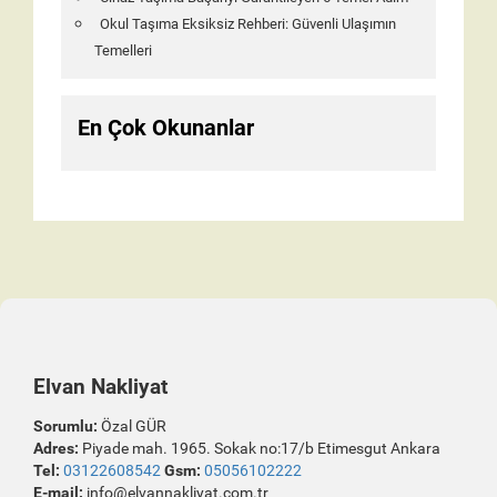
Okul Taşıma Eksiksiz Rehberi: Güvenli Ulaşımın
Temelleri
En Çok Okunanlar
Elvan Nakliyat
Sorumlu:
Özal GÜR
Adres:
Piyade mah. 1965. Sokak no:17/b Etimesgut Ankara
Tel:
03122608542
Gsm:
05056102222
E-mail:
info@elvannakliyat.com.tr