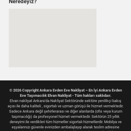
Neredeyiz?
© 2026 Copyright Ankara Evden Eve Nakliyat – En İyi Ankara Evden
Eve Taşımacılık Elvan Nakliyat - Tüm hakları saklıdaır.
Elvan nakliyat Ankara'da Nakliyat Sektöründe sektöre yenilikçi bakış
açısı ile daha kaliteli , sigortalı ve uzman görüşü ile hizmet vermektedir.
Sadece Ankara değil şehirlerarası ve diğer alanlarda (ofis veya kurum
taşımacılığı) da profesyonel hizmet vermektedir. Sektörün 25 yıllık
deneyimi ile verdikleri tüm hizmetler sigortalı hizmetlerdir. Mobilya ve
eşyalarınızı güvenle evinizden ambalajlayıp alarak teslim adresine