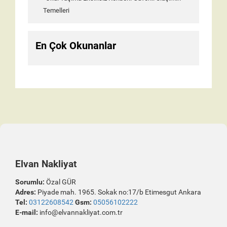
Temelleri
En Çok Okunanlar
Elvan Nakliyat
Sorumlu:
Özal GÜR
Adres:
Piyade mah. 1965. Sokak no:17/b Etimesgut Ankara
Tel:
03122608542
Gsm:
05056102222
E-mail:
info@elvannakliyat.com.tr