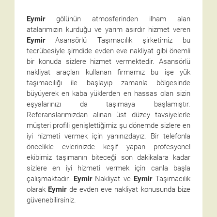
Eymir
gölünün atmosferinden ilham alan
atalarımızın kurduğu ve yarım asırdır hizmet veren
Eymir
Asansörlü Taşımacılık şirketimiz bu
tecrübesiyle şimdide evden eve nakliyat gibi önemli
bir konuda sizlere hizmet vermektedir. Asansörlü
nakliyat araçları kullanan firmamız bu işe yük
taşımacılığı ile başlayıp zamanla bölgesinde
büyüyerek en kaba yüklerden en hassas olan sizin
eşyalarınızı da taşımaya başlamıştır.
Referanslarımızdan alınan üst düzey tavsiyelerle
müşteri profili genişlettiğimiz şu dönemde sizlere en
iyi hizmeti vermek için yanınızdayız. Bir telefonla
öncelikle evlerinizde keşif yapan profesyonel
ekibimiz taşımanın biteceği son dakikalara kadar
sizlere en iyi hizmeti vermek için canla başla
çalışmaktadır.
Eymir
Nakliyat ve
Eymir
Taşımacılık
olarak
Eymir
de evden eve nakliyat konusunda bize
güvenebilirsiniz.