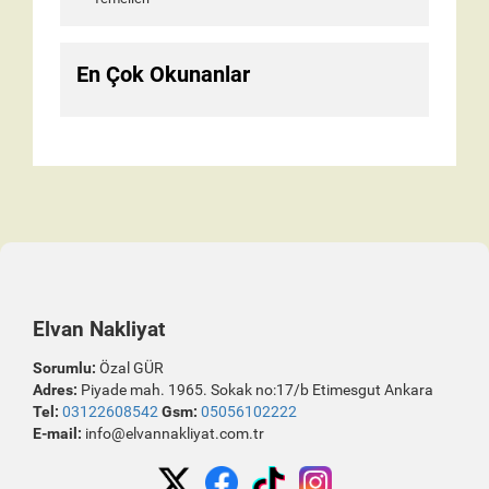
En Çok Okunanlar
Elvan Nakliyat
Sorumlu:
Özal GÜR
Adres:
Piyade mah. 1965. Sokak no:17/b Etimesgut Ankara
Tel:
03122608542
Gsm:
05056102222
E-mail:
info@elvannakliyat.com.tr