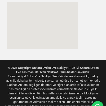
© 2026 Copyright Ankara Evden Eve Nakliyat – En İyi Ankara Evden
Eve Taşımacılık Elvan Nakliyat - Tüm hakları saklıdaır.
Elvan nakliyat Ankara'da Nakliyat Sektöründe sektöre yenilikçi bakış
açısı ile daha kaliteli , sigortalı ve uzman görüşü ile hizmet vermektedir.
Sadece Ankara değil şehirlerarası ve diğer alanlarda (ofis veya kurum
taşımacılığı) da profesyonel hizmet vermektedir. Sektörün 25 yıllık
deneyimi ile verdikleri tüm hizmetler sigortalı hizmetlerdir. Mobilya ve
eşyalarınızı güvenle evinizden ambalajlayıp alarak teslim adresine
götürmekteler. Adresinize teslim edilen ürünlerinizi rahatlıkla