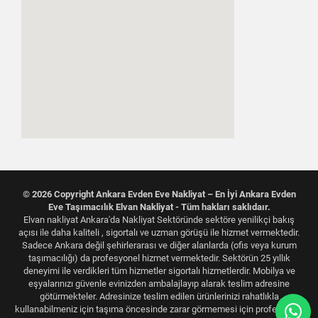
© 2026 Copyright Ankara Evden Eve Nakliyat – En İyi Ankara Evden
Eve Taşımacılık Elvan Nakliyat - Tüm hakları saklıdaır.
Elvan nakliyat Ankara'da Nakliyat Sektöründe sektöre yenilikçi bakış
açısı ile daha kaliteli , sigortalı ve uzman görüşü ile hizmet vermektedir.
Sadece Ankara değil şehirlerarası ve diğer alanlarda (ofis veya kurum
taşımacılığı) da profesyonel hizmet vermektedir. Sektörün 25 yıllık
deneyimi ile verdikleri tüm hizmetler sigortalı hizmetlerdir. Mobilya ve
eşyalarınızı güvenle evinizden ambalajlayıp alarak teslim adresine
götürmekteler. Adresinize teslim edilen ürünlerinizi rahatlıkla
kullanabilmeniz için taşıma öncesinde zarar görmemesi için profesyonel