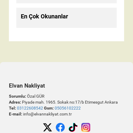
En Çok Okunanlar
Elvan Nakliyat
Sorumlu:
Özal GÜR
Adres:
Piyade mah. 1965. Sokak no:17/b Etimesgut Ankara
Tel:
03122608542
Gsm:
05056102222
E-mail:
info@elvannakliyat.com.tr