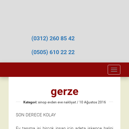
(0312) 260 85 42
(0505) 610 22 22
Toggle
naviga
gerze
Kategori:
sinop evden eve nakliyat
/ 10 Ağustos 2016
SON DERECE KOLAY
Ev taşıma işi birçok insan için adeta işkence halini