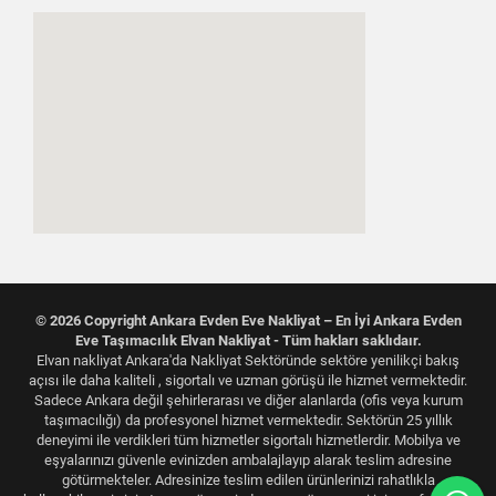
© 2026 Copyright Ankara Evden Eve Nakliyat – En İyi Ankara Evden
Eve Taşımacılık Elvan Nakliyat - Tüm hakları saklıdaır.
Elvan nakliyat Ankara'da Nakliyat Sektöründe sektöre yenilikçi bakış
açısı ile daha kaliteli , sigortalı ve uzman görüşü ile hizmet vermektedir.
Sadece Ankara değil şehirlerarası ve diğer alanlarda (ofis veya kurum
taşımacılığı) da profesyonel hizmet vermektedir. Sektörün 25 yıllık
deneyimi ile verdikleri tüm hizmetler sigortalı hizmetlerdir. Mobilya ve
eşyalarınızı güvenle evinizden ambalajlayıp alarak teslim adresine
götürmekteler. Adresinize teslim edilen ürünlerinizi rahatlıkla