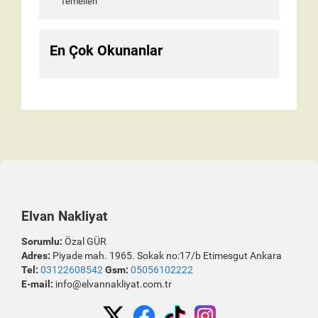
Temelleri
En Çok Okunanlar
Elvan Nakliyat
Sorumlu:
Özal GÜR
Adres:
Piyade mah. 1965. Sokak no:17/b Etimesgut Ankara
Tel:
03122608542
Gsm:
05056102222
E-mail:
info@elvannakliyat.com.tr