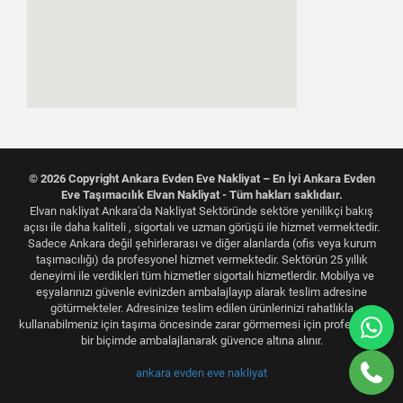
© 2026 Copyright Ankara Evden Eve Nakliyat – En İyi Ankara Evden
Eve Taşımacılık Elvan Nakliyat - Tüm hakları saklıdaır.
Elvan nakliyat Ankara'da Nakliyat Sektöründe sektöre yenilikçi bakış
açısı ile daha kaliteli , sigortalı ve uzman görüşü ile hizmet vermektedir.
Sadece Ankara değil şehirlerarası ve diğer alanlarda (ofis veya kurum
taşımacılığı) da profesyonel hizmet vermektedir. Sektörün 25 yıllık
deneyimi ile verdikleri tüm hizmetler sigortalı hizmetlerdir. Mobilya ve
eşyalarınızı güvenle evinizden ambalajlayıp alarak teslim adresine
götürmekteler. Adresinize teslim edilen ürünlerinizi rahatlıkla
kullanabilmeniz için taşıma öncesinde zarar görmemesi için profesyonel
bir biçimde ambalajlanarak güvence altına alınır.
ankara evden eve nakliyat