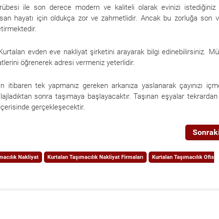
rübesi ile son derece modern ve kaliteli olarak evinizi istediğiniz
nsan hayatı için oldukça zor ve zahmetlidir. Ancak bu zorluğa son 
etirmektedir.
talan evden eve nakliyat şirketini arayarak bilgi edinebilirsiniz. Mü
erini öğrenerek adresi vermeniz yeterlidir.
ndan itibaren tek yapmanız gereken arkanıza yaslanarak çayınızı içme
lajladıktan sonra taşımaya başlayacaktır. Taşınan eşyalar tekrardan
içerisinde gerçekleşecektir.
Sonraki
macılık Nakliyat
Kurtalan Taşımacılık Nakliyat Firmaları
Kurtalan Taşımacılık Ofis