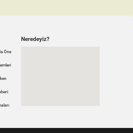
Neredeyiz?
da Öne
emleri
rken
beri:
maları