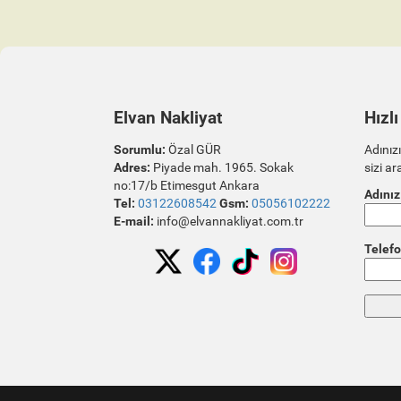
Elvan Nakliyat
Hızlı
Sorumlu:
Özal GÜR
Adınızı
Adres:
Piyade mah. 1965. Sokak
sizi ar
no:17/b Etimesgut Ankara
Adınız
Tel:
03122608542
Gsm:
05056102222
E-mail:
info@elvannakliyat.com.tr
Telefo