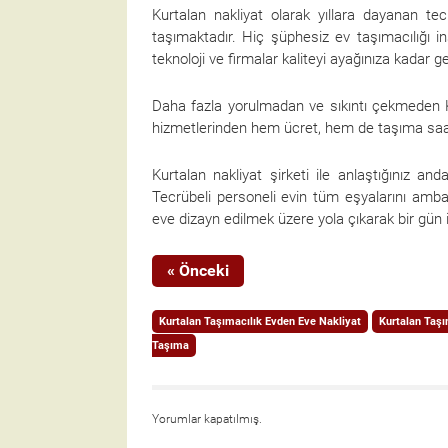
Kurtalan nakliyat olarak yıllara dayanan tec
taşımaktadır. Hiç şüphesiz ev taşımacılığı i
teknoloji ve firmalar kaliteyi ayağınıza kadar g
Daha fazla yorulmadan ve sıkıntı çekmeden Kur
hizmetlerinden hem ücret, hem de taşıma saatl
Kurtalan nakliyat şirketi ile anlaştığınız a
Tecrübeli personeli evin tüm eşyalarını amba
eve dizayn edilmek üzere yola çıkarak bir gün 
« Önceki
Kurtalan Taşımacılık Evden Eve Nakliyat
Kurtalan Taşı
Taşıma
Yorumlar kapatılmış.