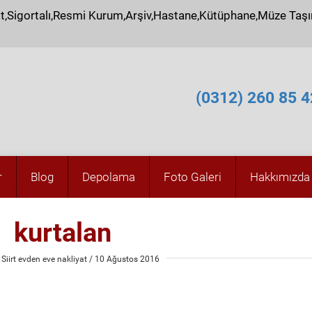
at,Sigortalı,Resmi Kurum,Arşiv,Hastane,Kütüphane,Müze Taş
(0312) 260 85 4
r
Blog
Depolama
Foto Galeri
Hakkımızda
kurtalan
Siirt evden eve nakliyat
/ 10 Ağustos 2016