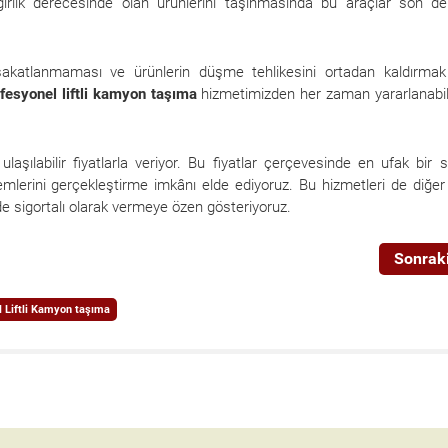
ağırlık derecesinde olan ürünlerini taşınmasında bu araçlar son d
sakatlanmaması ve ürünlerin düşme tehlikesini ortadan kaldırmak
fesyonel liftli kamyon taşıma
hizmetimizden her zaman yararlanabil
ulaşılabilir fiyatlarla veriyor. Bu fiyatlar çerçevesinde en ufak bir 
mlerini gerçekleştirme imkânı elde ediyoruz. Bu hizmetleri de diğe
de sigortalı olarak vermeye özen gösteriyoruz.
Sonraki
l Liftli Kamyon taşıma