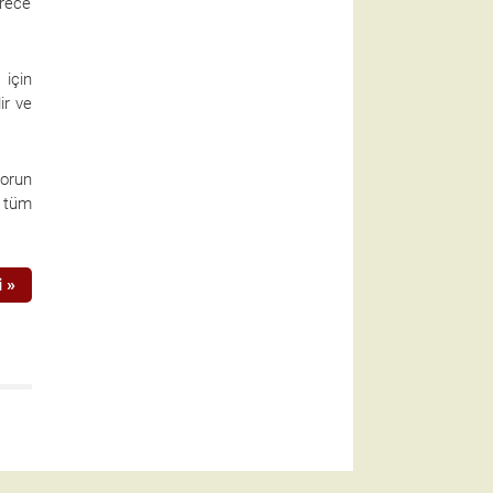
erece
 için
ir ve
sorun
r tüm
 »