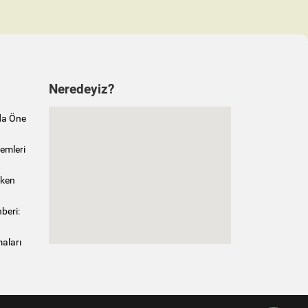
Neredeyiz?
da Öne
emleri
rken
beri:
maları