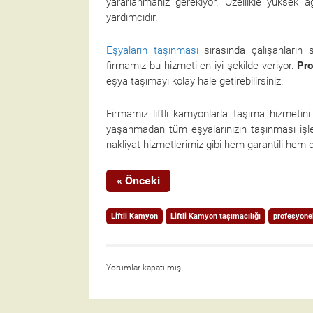
yararlanmanız gerekiyor. Özellikle yüksek 
yardımcıdır.
Eşyaların taşınması
sırasında çalışanların 
firmamız bu hizmeti en iyi şekilde veriyor.
Pro
eşya taşımayı kolay hale getirebilirsiniz.
Firmamız liftli kamyonlarla taşıma hizmetini 
yaşanmadan tüm eşyalarınızın taşınması işle
nakliyat hizmetlerimiz gibi hem garantili hem 
« Önceki
Liftli Kamyon
Liftli Kamyon taşımacılığı
profesyone
Yorumlar kapatılmış.