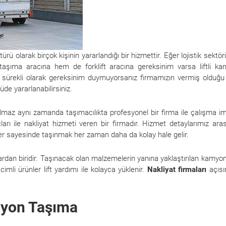
türü olarak birçok kişinin yararlandığı bir hizmettir. Eğer lojistik sektö
 taşıma aracına hem de forklift aracına gereksinim varsa liftli k
ikte sürekli olarak gereksinim duymuyorsanız firmamızın vermiş olduğ
de yararlanabilirsiniz.
almaz aynı zamanda taşımacılıkta profesyonel bir firma ile çalışma i
çları ile nakliyat hizmeti veren bir firmadır. Hizmet detaylarımız ara
ifler sayesinde taşınmak her zaman daha da kolay hale gelir.
lardan biridir. Taşınacak olan malzemelerin yanına yaklaştırılan kamyon
cimli ürünler lift yardımı ile kolayca yüklenir.
Nakliyat firmaları
açısı
myon Taşıma