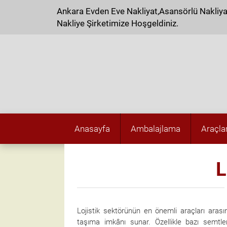
Ankara Evden Eve Nakliyat,Asansörlü Nakliy
Nakliye Şirketimize Hoşgeldiniz.
Anasayfa
Ambalajlama
Araçla
L
Lojistik sektörünün en önemli araçları aras
taşıma imkânı sunar. Özellikle bazı semtle