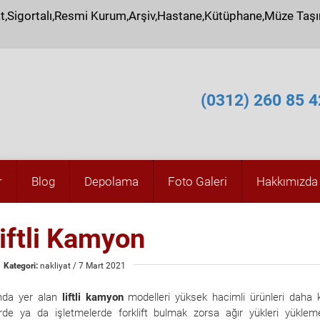
at,Sigortalı,Resmi Kurum,Arşiv,Hastane,Kütüphane,Müze Taş
(0312) 260 85 4
r
Blog
Depolama
Foto Galeri
Hakkımızda
iftli Kamyon
Kategori:
nakliyat
/ 7 Mart 2021
ında yer alan
liftli kamyon
modelleri yüksek hacimli ürünleri daha 
rde ya da işletmelerde forklift bulmak zorsa ağır yükleri yükle