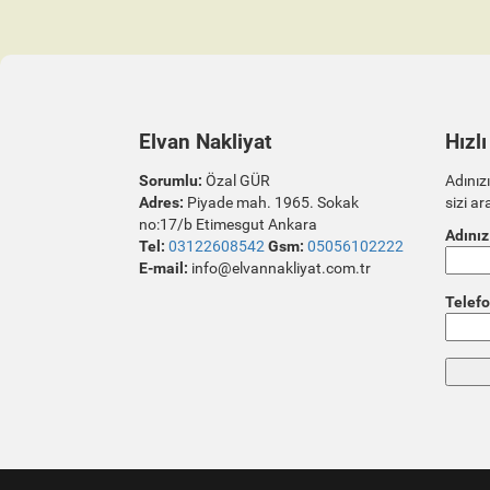
Elvan Nakliyat
Hızlı
Sorumlu:
Özal GÜR
Adınızı
Adres:
Piyade mah. 1965. Sokak
sizi ar
no:17/b Etimesgut Ankara
Adınız
Tel:
03122608542
Gsm:
05056102222
E-mail:
info@elvannakliyat.com.tr
Telefo