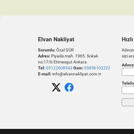
Elvan Nakliyat
Hızlı
Sorumlu:
Özal GÜR
Adınızı
Adres:
Piyade mah. 1965. Sokak
sizi ar
no:17/b Etimesgut Ankara
Adınız
Tel:
03122608542
Gsm:
05056102222
E-mail:
info@elvannakliyat.com.tr
Telefo