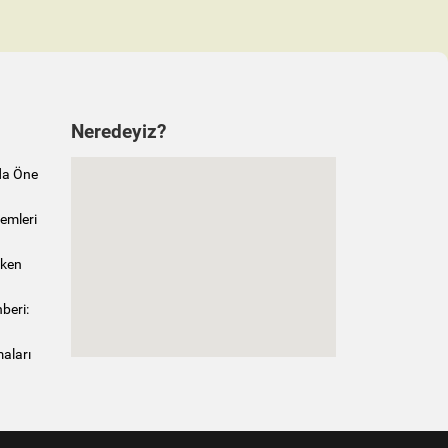
Neredeyiz?
da Öne
emleri
rken
beri:
maları