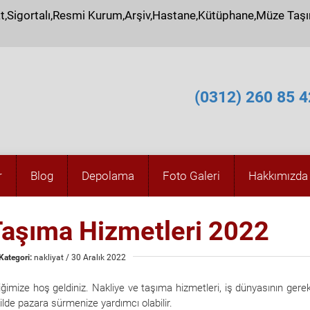
at,Sigortalı,Resmi Kurum,Arşiv,Hastane,Kütüphane,Müze Taş
(0312) 260 85 4
r
Blog
Depolama
Foto Galeri
Hakkımızda
Taşıma Hizmetleri 2022
Kategori:
nakliyat
/ 30 Aralık 2022
eriğimize hoş geldiniz. Nakliye ve taşıma hizmetleri, iş dünyasının gerekl
ekilde pazara sürmenize yardımcı olabilir.