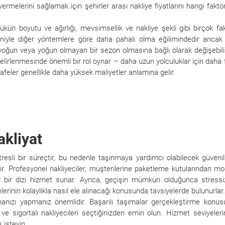
 vermelerini sağlamak için şehirler arası nakliye fiyatlarını hangi faktör
, yükün boyutu ve ağırlığı, mevsimsellik ve nakliye şekli gibi birçok fa
deniyle diğer yöntemlere göre daha pahalı olma eğilimindedir ancak
t, yoğun veya yoğun olmayan bir sezon olmasına bağlı olarak değişebili
belirlenmesinde önemli bir rol oynar – daha uzun yolculuklar için daha 
feler genellikle daha yüksek maliyetler anlamına gelir.
kliyat
resli bir süreçtir, bu nedenle taşınmaya yardımcı olabilecek güvenil
r. Profesyonel nakliyeciler, müşterilerine paketleme kutularından mo
bir dizi hizmet sunar. Ayrıca, geçişin mümkün olduğunca stressi
erinin kolaylıkla nasıl ele alınacağı konusunda tavsiyelerde bulunurlar.
ırmanızı yapmanız önemlidir. Başarılı taşımalar gerçekleştirme konu
e sigortalı nakliyecileri seçtiğinizden emin olun. Hizmet seviyeler
 isteyin.