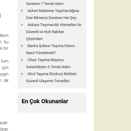
Gereken 7 Temel Adım
Askeri Malzeme Taşımacılığına
ı
Dair Bilmeniz Gereken Her Şey
Ankara Taşımacılık Hizmetleri ile
Güvenli ve Hızlı Nakliye
ların
Çözümleri
n, bu
Banka Şubesi Taşıma Süreci
i bir
Nasıl Yönetilmeli?
Cihaz Taşıma Başarıyı
i tüm
Garantileyen 6 Temel Adım
 için
aygın
Okul Taşıma Eksiksiz Rehberi:
in de
Güvenli Ulaşımın Temelleri
En Çok Okunanlar
ıdır.
İster