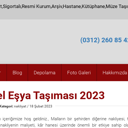
at,Sigortalı,Resmi Kurum,Arşiv,Hastane,Kütüphane,Müze Taş
(0312) 260 85 4
r
Blog
Depolama
Foto Galeri
Hakkımızda
l Eşya Taşıması
2023
Kategori:
nakliyat
/ 18 Şubat 2023
lı içeriğimize hoş geldiniz., Malların bir şehirden diğerine nakliyesi, t
 nakliyenin maliyeti, kâr hanesi üzerinde önemli bir etkiye sahip olab