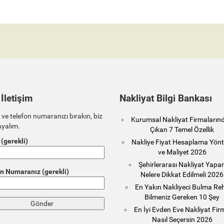
 İletişim
Nakliyat Bilgi Bankası
 ve telefon numaranızı bırakın, biz
Kurumsal Nakliyat Firmaların
ayalım.
Çıkan 7 Temel Özellik
 (gerekli)
Nakliye Fiyat Hesaplama Yönt
ve Maliyet 2026
Şehirlerarası Nakliyat Yapa
n Numaranız (gerekli)
Nelere Dikkat Edilmeli 2026
En Yakın Nakliyeci Bulma Reh
Bilmeniz Gereken 10 Şey
En İyi Evden Eve Nakliyat Fir
Nasıl Seçersin 2026