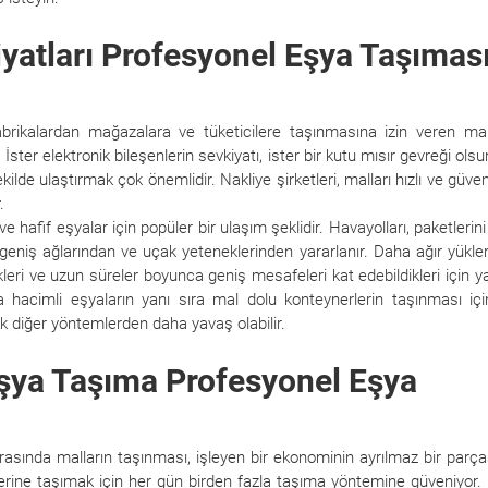
yatları Profesyonel Eşya Taşımas
abrikalardan mağazalara ve tüketicilere taşınmasına izin veren mal
ster elektronik bileşenlerin sevkiyatı, ister bir kutu mısır gevreği olsu
ekilde ulaştırmak çok önemlidir. Nakliye şirketleri, malları hızlı ve güvenl
.
e hafif eşyalar için popüler bir ulaşım şeklidir. Havayolları, paketlerin
eniş ağlarından ve uçak yeteneklerinden yararlanır. Daha ağır yükler
kleri ve uzun süreler boyunca geniş mesafeleri kat edebildikleri için y
ında hacimli eşyaların yanı sıra mal dolu konteynerlerin taşınması iç
ak diğer yöntemlerden daha yavaş olabilir.
Eşya Taşıma Profesyonel Eşya
arasında malların taşınması, işleyen bir ekonominin ayrılmaz bir parças
iğerine taşımak için her gün birden fazla taşıma yöntemine güveniyor. 