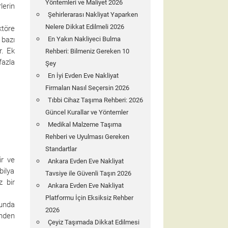
Yöntemleri ve Maliyet 2026
lerin
Şehirlerarası Nakliyat Yaparken
Nelere Dikkat Edilmeli 2026
ktöre
 bazı
En Yakın Nakliyeci Bulma
r. Ek
Rehberi: Bilmeniz Gereken 10
fazla
Şey
En İyi Evden Eve Nakliyat
Firmaları Nasıl Seçersin 2026
Tıbbi Cihaz Taşıma Rehberi: 2026
Güncel Kurallar ve Yöntemler
Medikal Malzeme Taşıma
Rehberi ve Uyulması Gereken
Standartlar
ir ve
Ankara Evden Eve Nakliyat
bilya
Tavsiye ile Güvenli Taşın 2026
z bir
Ankara Evden Eve Nakliyat
Platformu İçin Eksiksiz Rehber
sunda
2026
inden
Çeyiz Taşımada Dikkat Edilmesi