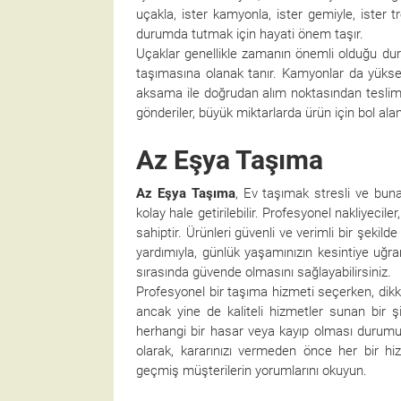
uçakla, ister kamyonla, ister gemiyle, ister tr
durumda tutmak için hayati önem taşır.
Uçaklar genellikle zamanın önemli olduğu duru
taşımasına olanak tanır. Kamyonlar da yüksek 
aksama ile doğrudan alım noktasından teslima
gönderiler, büyük miktarlarda ürün için bol ala
Az Eşya Taşıma
Az Eşya Taşıma
, Ev taşımak stresli ve buna
kolay hale getirilebilir. Profesyonel nakliyeci
sahiptir. Ürünleri güvenli ve verimli bir şek
yardımıyla, günlük yaşamınızın kesintiye uğra
sırasında güvende olmasını sağlayabilirsiniz.
Profesyonel bir taşıma hizmeti seçerken, dikk
ancak yine de kaliteli hizmetler sunan bir 
herhangi bir hasar veya kayıp olması durumu
olarak, kararınızı vermeden önce her bir hi
geçmiş müşterilerin yorumlarını okuyun.