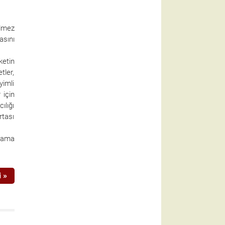
ilmez
asını
ketin
tler,
yimli
 için
ılığı
rtası
rama
 »