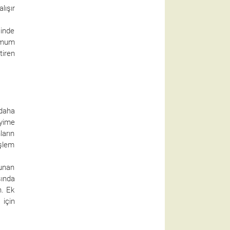
lışır
çinde
nimum
tiren
 daha
eyime
ların
işlem
sunan
sında
n. Ek
 için