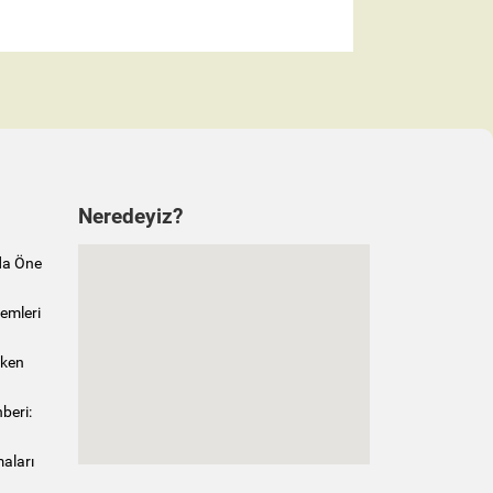
Neredeyiz?
da Öne
emleri
rken
beri:
maları