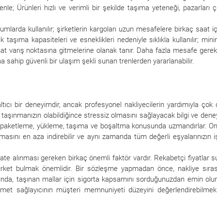
enle; Ürünleri hızlı ve verimli bir şekilde taşıma yeteneği, pazarları ça
mlarda kullanılır; şirketlerin kargoları uzun mesafelere birkaç saat i
taşıma kapasiteleri ve esneklikleri nedeniyle sıklıkla kullanılır; mi
t varış noktasına gitmelerine olanak tanır. Daha fazla mesafe gerek
na sahip güvenli bir ulaşım şekli sunan trenlerden yararlanabilir.
ltıcı bir deneyimdir, ancak profesyonel nakliyecilerin yardımıyla çok
ler, taşınmanızın olabildiğince stressiz olmasını sağlayacak bilgi ve den
ilde paketleme, yükleme, taşıma ve boşaltma konusunda uzmandırlar. On
masını en aza indirebilir ve aynı zamanda tüm değerli eşyalarınızın 
ate alınması gereken birkaç önemli faktör vardır. Rekabetçi fiyatlar 
şirket bulmak önemlidir. Bir sözleşme yapmadan önce, nakliye sıra
nda, taşınan mallar için sigorta kapsamını sorduğunuzdan emin olu
zmet sağlayıcının müşteri memnuniyeti düzeyini değerlendirebilmek