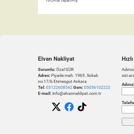
Yorumlar kapatılmış.
Elvan Nakliyat
Hızlı
Sorumlu:
Özal GÜR
Adınızı
Adres:
Piyade mah. 1965. Sokak
sizi ar
no:17/b Etimesgut Ankara
Adınız
Tel:
03122608542
Gsm:
05056102222
E-mail:
info@elvannakliyat.com.tr
Telefo