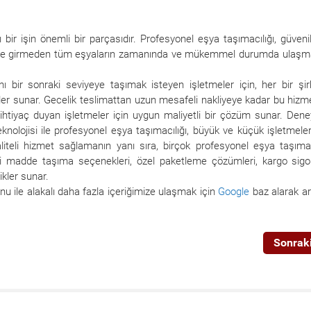
lı bir işin önemli bir parçasıdır. Profesyonel eşya taşımacılığı, güven
tine girmeden tüm eşyaların zamanında ve mükemmel durumda ulaşm
nı bir sonraki seviyeye taşımak isteyen işletmeler için, her bir şir
etler sunar. Gecelik teslimattan uzun mesafeli nakliyeye kadar bu hizme
 ihtiyaç duyan işletmeler için uygun maliyetli bir çözüm sunar. Dene
eknolojisi ile profesyonel eşya taşımacılığı, büyük ve küçük işletmeler
aliteli hizmet sağlamanın yanı sıra, birçok profesyonel eşya taşımac
hlikeli madde taşıma seçenekleri, özel paketleme çözümleri, kargo sigo
ikler sunar.
u ile alakalı daha fazla içeriğimize ulaşmak için
Google
baz alarak a
Sonraki