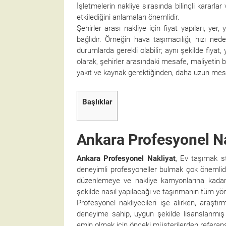
İşletmelerin nakliye sırasında bilinçli kararlar
etkilediğini anlamaları önemlidir.
Şehirler arası nakliye için fiyat yapıları, yer
bağlıdır. Örneğin hava taşımacılığı, hızı ne
durumlarda gerekli olabilir; aynı şekilde fiya
olarak, şehirler arasındaki mesafe, maliyetin 
yakıt ve kaynak gerektiğinden, daha uzun mesa
Başlıklar
Ankara Profesyonel Na
Ankara Profesyonel Nakliyat
, Ev taşımak st
deneyimli profesyoneller bulmak çok önemlidi
düzenlemeye ve nakliye kamyonlarına kadar 
şekilde nasıl yapılacağı ve taşınmanın tüm yönl
Profesyonel nakliyecileri işe alırken, araşt
deneyime sahip, uygun şekilde lisanslanmış v
emin olmak için önceki müşterilerden referans