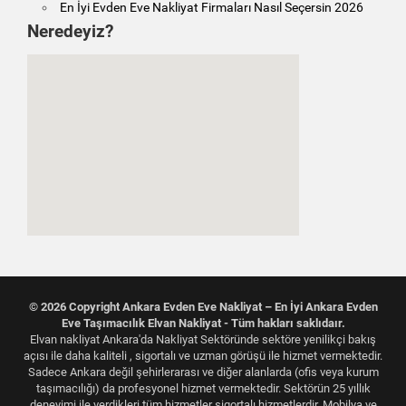
En İyi Evden Eve Nakliyat Firmaları Nasıl Seçersin 2026
Neredeyiz?
© 2026 Copyright Ankara Evden Eve Nakliyat – En İyi Ankara Evden
Eve Taşımacılık Elvan Nakliyat - Tüm hakları saklıdaır.
Elvan nakliyat Ankara'da Nakliyat Sektöründe sektöre yenilikçi bakış
açısı ile daha kaliteli , sigortalı ve uzman görüşü ile hizmet vermektedir.
Sadece Ankara değil şehirlerarası ve diğer alanlarda (ofis veya kurum
taşımacılığı) da profesyonel hizmet vermektedir. Sektörün 25 yıllık
deneyimi ile verdikleri tüm hizmetler sigortalı hizmetlerdir. Mobilya ve