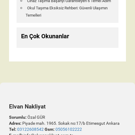
Cihaz Taşıma Başarıyı Garantileyen 6 Temel Adım
Okul Taşıma Eksiksiz Rehberi: Güvenli Ulaşımın
Temelleri
En Çok Okunanlar
Elvan Nakliyat
Sorumlu:
Özal GÜR
Adres:
Piyade mah. 1965. Sokak no:17/b Etimesgut Ankara
Tel:
03122608542
Gsm:
05056102222