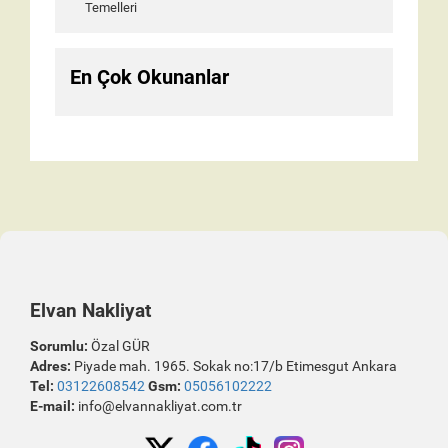
Temelleri
En Çok Okunanlar
Elvan Nakliyat
Sorumlu:
Özal GÜR
Adres:
Piyade mah. 1965. Sokak no:17/b Etimesgut Ankara
Tel:
03122608542
Gsm:
05056102222
E-mail:
info@elvannakliyat.com.tr