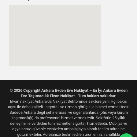
© 2026 Copyright Ankara Evden Eve Nakliyat – En İyi Ankara Evden
Eve Taşımacılık Elvan Nakliyat - Tüm hakları saklıdaır.
Elvan nakliyat Ankara'da Nakliyat Sektöründe sektöre yenilikçi bakış
açısı ile daha kaliteli , sigortalı ve uzman görüşü ile hizmet vermektedir.
Sadece Ankara değil şehirlerarası ve diğer alanlarda (ofis veya kurum
taşımacılığı) da profesyonel hizmet vermektedir. Sektörün 25 yıllık
deneyimi ile verdikleri tüm hizmetler sigortalı hizmetlerdir. Mobilya ve
eşyalarınızı güvenle evinizden ambalajlayıp alarak teslim adresine
götürmekteler. Adresinize teslim edilen ürünlerinizi rahatlıkla