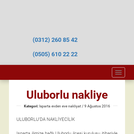
(0312) 260 85 42
(0505) 610 22 22
Toggle
naviga
Uluborlu nakliye
Kategori:
Isparta evden eve nakliyat
/ 9 Ağustos 2016
ULUBORLU’DA NAKLİYECİLİK
Isparta ilimize bağlı Uluborlu ilçesi kuruluşu itibariyle