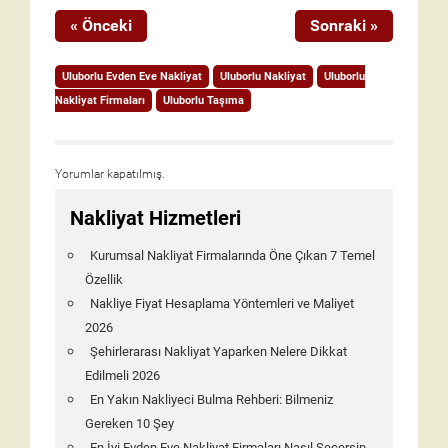
« Önceki
Sonraki »
Uluborlu Evden Eve Nakliyat
Uluborlu Nakliyat
Uluborlu
Nakliyat Firmaları
Uluborlu Taşıma
Yorumlar kapatılmış.
Nakliyat Hizmetleri
Kurumsal Nakliyat Firmalarında Öne Çıkan 7 Temel
Özellik
Nakliye Fiyat Hesaplama Yöntemleri ve Maliyet
2026
Şehirlerarası Nakliyat Yaparken Nelere Dikkat
Edilmeli 2026
En Yakın Nakliyeci Bulma Rehberi: Bilmeniz
Gereken 10 Şey
En İyi Evden Eve Nakliyat Firmaları Nasıl Seçersin