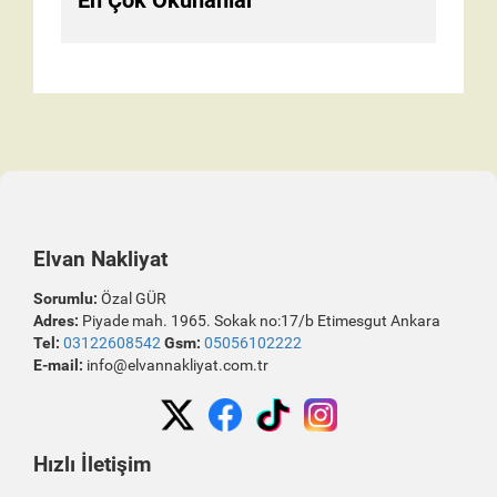
En Çok Okunanlar
Elvan Nakliyat
Sorumlu:
Özal GÜR
Adres:
Piyade mah. 1965. Sokak no:17/b Etimesgut Ankara
Tel:
03122608542
Gsm:
05056102222
E-mail:
info@elvannakliyat.com.tr
Hızlı İletişim