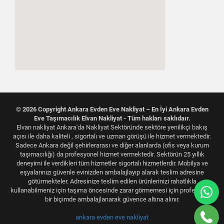
© 2026 Copyright Ankara Evden Eve Nakliyat – En İyi Ankara Evden
Eve Taşımacılık Elvan Nakliyat - Tüm hakları saklıdaır.
Elvan nakliyat Ankara'da Nakliyat Sektöründe sektöre yenilikçi bakış
açısı ile daha kaliteli , sigortalı ve uzman görüşü ile hizmet vermektedir.
Sadece Ankara değil şehirlerarası ve diğer alanlarda (ofis veya kurum
taşımacılığı) da profesyonel hizmet vermektedir. Sektörün 25 yıllık
deneyimi ile verdikleri tüm hizmetler sigortalı hizmetlerdir. Mobilya ve
eşyalarınızı güvenle evinizden ambalajlayıp alarak teslim adresine
götürmekteler. Adresinize teslim edilen ürünlerinizi rahatlıkla
kullanabilmeniz için taşıma öncesinde zarar görmemesi için profesyonel
bir biçimde ambalajlanarak güvence altına alınır.
ankara evden eve nakliyat