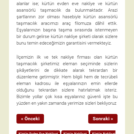
alanlar ise; kürtün evden eve nakliye ve kürtün
asansörlü taşımacılık da bulunmaktadır. Arazi
şartlarının zor olması hasebiyle kürtün asansörlü
taşımacılık aracımızı araç filomuza dâhil ettik.
Eşyalarınızın başına taşıma sırasında istenmeyen
bir durum gelirse kürtün nakliye şirketi olarak sizlere
bunu temin edeceğimizin garantisini vermekteyiz.
İlçemizin ilk ve tek nakliye firması olan kürtün
taşımacılık şirketimiz eleman seçiminde sizlerin
şikâyetlerini de dikkate alarak tekrardan bir
düzenleme getirmiştir. Hem bilgili hem de tecrübeli
eleman kadrosu ile eşyalarınızın emin ellerde
olduğunu tekrardan sizlere hatırlatmak isteriz.
Bizimle yollar çok kısa eşyalarınız güvenli işte bu
yüzden en yakın zamanda yerimize sizleri bekliyoruz
« Önceki
Sonraki »
Kürtün Evden Eve Nakliyat
Kürtün Nakliyat
Kürtün Nakliyat